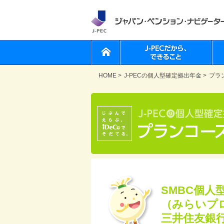
HOME
>
J-PECの個人型確定拠出年金
>
プラ
SMBC個人
（みらいプ
三井住友銀