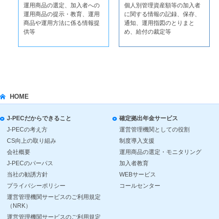
運用商品の選定、加入者への
個人別管理資産額等の加入者
運用商品の提示・教育、運用
に関する情報の記録、保存、
商品や運用方法に係る情報提
通知、運用指図のとりまと
供等
め、給付の裁定等
HOME
J-PECだからできること
確定拠出年金サービス
J-PECの考え方
運営管理機関としての役割
CS向上の取り組み
制度導入支援
会社概要
運用商品の選定・モニタリング
J-PECのパーパス
加入者教育
当社の勧誘方針
WEBサービス
プライバシーポリシー
コールセンター
運営管理機関サービスのご利用規定
（NRK）
運営管理機関サービスのご利用規定