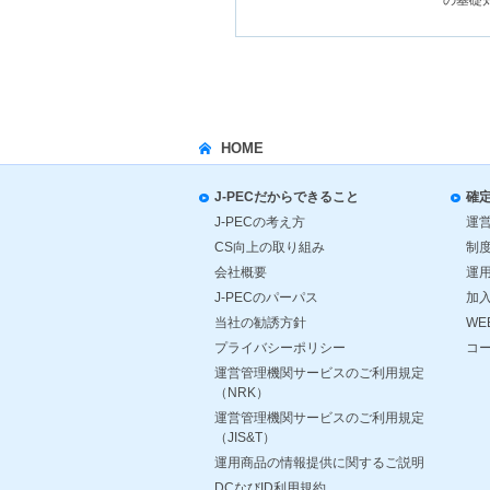
HOME
J-PECだからできること
確
J-PECの考え方
運
CS向上の取り組み
制
会社概要
運
J-PECのパーパス
加
当社の勧誘方針
WE
プライバシーポリシー
コ
運営管理機関サービスのご利用規定
（NRK）
運営管理機関サービスのご利用規定
（JIS&T）
運用商品の情報提供に関するご説明
DCなびID利用規約