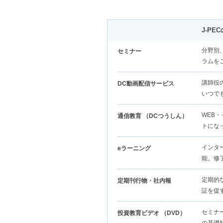
J-P
分野別
セミナー
ラムを
講師役
DC動画配信サービス
いつで
WEB
通信教育 （DCつうしん）
トにな
インタ
eラーニング
能。修
定期的
定期刊行物・社内報
証を促
セミナ
投資教育ビデオ （DVD）
の基礎