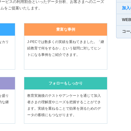
サービスの利用割合といったデータ分析、お客さまへのニーズ
加入
ラムをご提案いたします。
WE
豊富な事例
コー
なカリ
J-PECでは数多くの実績を重ねてきました。「継
続教育で何をするか」という疑問に対してヒン
トになる事例をご紹介できます。
フォローもしっかり
を盛り
教育実施後のテストやアンケートを通じて加入
的な継
者さまの理解度やニーズを把握することができ
。
ます。実績を重ねることで効果を測るためのデ
ータの蓄積にもつながります。