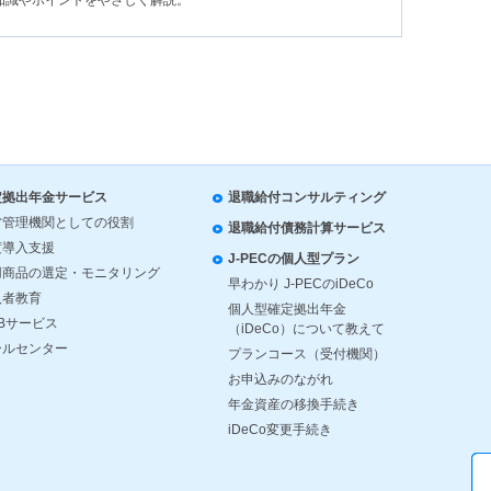
定拠出年金サービス
退職給付コンサルティング
営管理機関としての役割
退職給付債務計算サービス
度導入支援
J-PECの個人型プラン
用商品の選定・モニタリング
早わかり J-PECのiDeCo
入者教育
個人型確定拠出年金
Bサービス
（iDeCo）について教えて
ールセンター
プランコース（受付機関）
お申込みのながれ
年金資産の移換手続き
iDeCo変更手続き