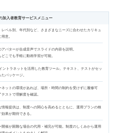
ECの加入者教育サービスメニュー
、レベル別、年代別など、さまざまなニーズに合わせたカリキュ
ご用意。
のアバターが合成音声でスライドの内容を説明。
もどこでも手軽に動画学習が可能。
・イントラネットを活用した教育ツール。テキスト、テストがセッ
ったパッケージ。
ーネットの環境があれば、場所・時間の制約を受けずに履修可
了テストで理解度を確認。
な情報提供は、制度への関心を高めるとともに、運用プランの検
す効果が期待できる。
ー開催が困難な場合の代用・補完が可能。制度のしくみから運用
知識やポイントをやさしく解説。