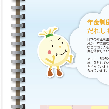
年金制
だれし
日本の年金制度
分が日本に住
などで働く人
度を運営して
そして、3階部
施、運営して
を担っていま
られています